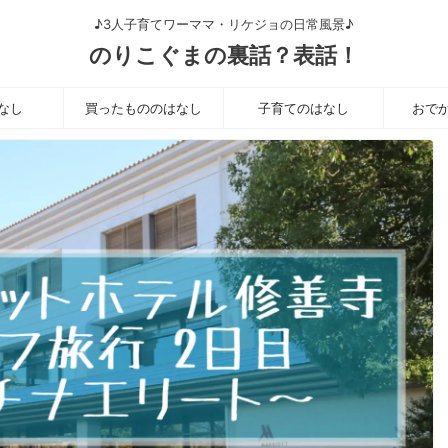
♪3人子育てワーママ・リケジョの日常風景♪
のりこぐまの裏話？表話！
なし
買ったもののはなし
子育てのはなし
おで