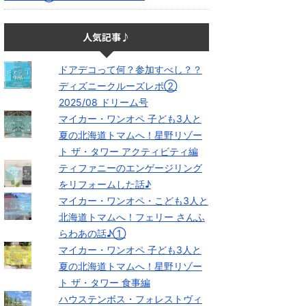
人気記事♪
ドアデコって何？参加すべし？？
ディズニークルーズレポ②
2025/08 ドリーム号
マイカー・ワンオペ 子ども3人と
夏の北海道トマムへ！星野リゾー
ト ザ・タワー アクティビティ編
ティファニーのエンゲージリング
をリフォームした話♪
マイカー・ワンオペ・こども3人と
北海道トマムへ！フェリー さんふ
らわあの話♪①
マイカー・ワンオペ 子ども3人と
夏の北海道トマムへ！星野リゾー
ト ザ・タワー 食事編
ハウステンボス・フォレストヴィ