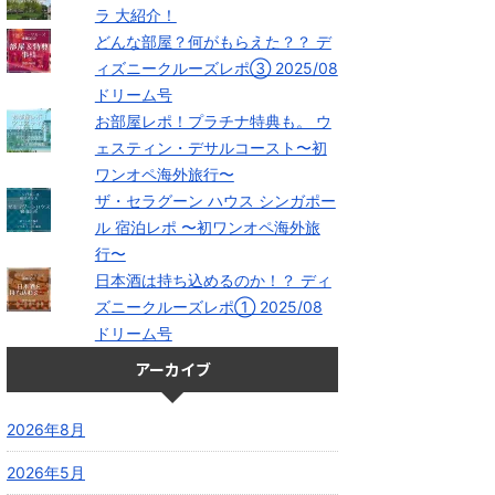
ラ 大紹介！
どんな部屋？何がもらえた？？ デ
ィズニークルーズレポ③ 2025/08
ドリーム号
お部屋レポ！プラチナ特典も。 ウ
ェスティン・デサルコースト〜初
ワンオペ海外旅行〜
ザ・セラグーン ハウス シンガポー
ル 宿泊レポ 〜初ワンオペ海外旅
行〜
日本酒は持ち込めるのか！？ ディ
ズニークルーズレポ① 2025/08
ドリーム号
アーカイブ
2026年8月
2026年5月