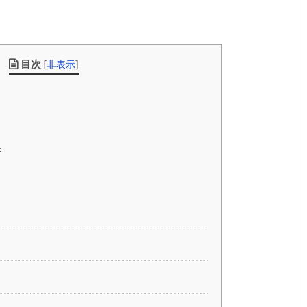
目次
[
非表示
]
典