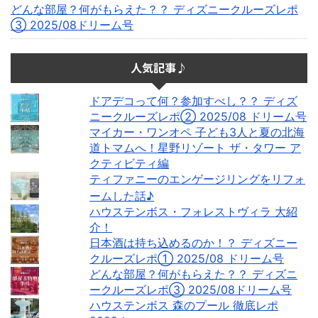
どんな部屋？何がもらえた？？ ディズニークルーズレポ
③ 2025/08ドリーム号
人気記事♪
ドアデコって何？参加すべし？？ ディズ
ニークルーズレポ② 2025/08 ドリーム号
マイカー・ワンオペ 子ども3人と夏の北海
道トマムへ！星野リゾート ザ・タワー ア
クティビティ編
ティファニーのエンゲージリングをリフォ
ームした話♪
ハウステンボス・フォレストヴィラ 大紹
介！
日本酒は持ち込めるのか！？ ディズニー
クルーズレポ① 2025/08 ドリーム号
どんな部屋？何がもらえた？？ ディズニ
ークルーズレポ③ 2025/08ドリーム号
ハウステンボス 森のプール 徹底レポ