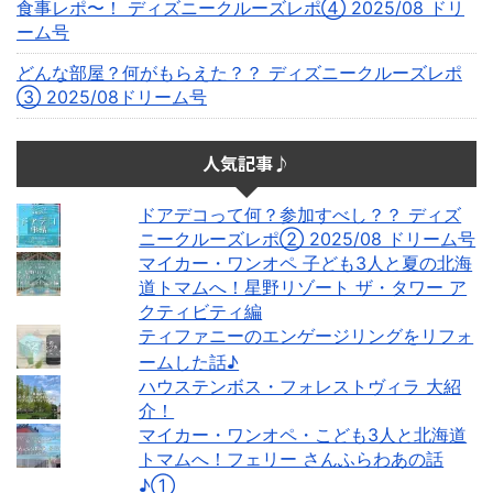
食事レポ〜！ ディズニークルーズレポ④ 2025/08 ドリ
ーム号
どんな部屋？何がもらえた？？ ディズニークルーズレポ
③ 2025/08ドリーム号
人気記事♪
ドアデコって何？参加すべし？？ ディズ
ニークルーズレポ② 2025/08 ドリーム号
マイカー・ワンオペ 子ども3人と夏の北海
道トマムへ！星野リゾート ザ・タワー ア
クティビティ編
ティファニーのエンゲージリングをリフォ
ームした話♪
ハウステンボス・フォレストヴィラ 大紹
介！
マイカー・ワンオペ・こども3人と北海道
トマムへ！フェリー さんふらわあの話
♪①