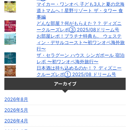
マイカー・ワンオペ 子ども3人と夏の北海
道トマムへ！星野リゾート ザ・タワー 食
事編
どんな部屋？何がもらえた？？ ディズニ
ークルーズレポ③ 2025/08ドリーム号
お部屋レポ！プラチナ特典も。 ウェステ
ィン・デサルコースト〜初ワンオペ海外旅
行〜
ザ・セラグーン ハウス シンガポール 宿泊
レポ 〜初ワンオペ海外旅行〜
日本酒は持ち込めるのか！？ ディズニー
クルーズレポ① 2025/08 ドリーム号
アーカイブ
2026年8月
2026年5月
2026年4月