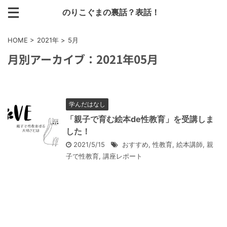
のりこぐまの裏話？表話！
HOME
>
2021年
>
5月
月別アーカイブ：2021年05月
学んだはなし
「親子で育む絵本de性教育」を受講しま
した！
2021/5/15
おすすめ
,
性教育
,
絵本講師
,
親
子で性教育
,
講座レポート