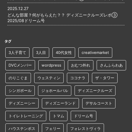
2025.12.27
どんな部屋？何がもらえた？？ ディズニークルーズレポ③
2025/08ドリーム号
タグ
3人子育て
3人目
40代女性
creativemarket
DVCメンバー
wordpress
おむつ外れ
さんふらわあ
のりこぐま
ウェスティン
ココナラ
ザ・タワー
シンガポール
ジョホールバル
ディズニークルーズ
ディズニーシー
ディズニーランド
デサルコースト
トイレトレーニング
トマム
ドリーム号
ハウステンボス
フェリー
フォレストヴィラ