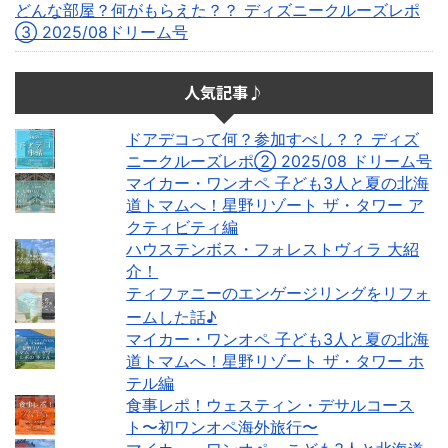
どんな部屋？何がもらえた？？ ディズニークルーズレポ
③ 2025/08ドリーム号
人気記事♪
ドアデコって何？参加すべし？？ ディズ
ニークルーズレポ② 2025/08 ドリーム号
マイカー・ワンオペ 子ども3人と夏の北海
道トマムへ！星野リゾート ザ・タワー ア
クティビティ編
ハウステンボス・フォレストヴィラ 大紹
介！
ティファニーのエンゲージリングをリフォ
ームした話♪
マイカー・ワンオペ 子ども3人と夏の北海
道トマムへ！星野リゾート ザ・タワー ホ
テル編
食事レポ！ウェスティン・デサルコース
ト〜初ワンオペ海外旅行〜