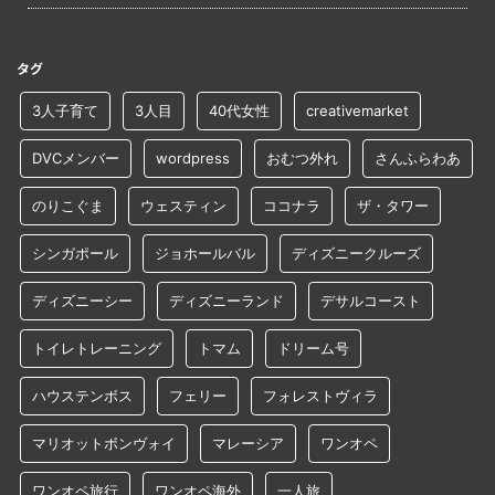
タグ
3人子育て
3人目
40代女性
creativemarket
DVCメンバー
wordpress
おむつ外れ
さんふらわあ
のりこぐま
ウェスティン
ココナラ
ザ・タワー
シンガポール
ジョホールバル
ディズニークルーズ
ディズニーシー
ディズニーランド
デサルコースト
トイレトレーニング
トマム
ドリーム号
ハウステンボス
フェリー
フォレストヴィラ
マリオットボンヴォイ
マレーシア
ワンオペ
ワンオペ旅行
ワンオペ海外
一人旅