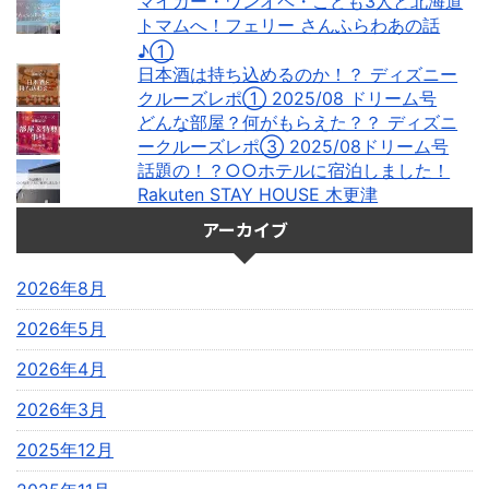
マイカー・ワンオペ・こども3人と北海道
トマムへ！フェリー さんふらわあの話
♪①
日本酒は持ち込めるのか！？ ディズニー
クルーズレポ① 2025/08 ドリーム号
どんな部屋？何がもらえた？？ ディズニ
ークルーズレポ③ 2025/08ドリーム号
話題の！？○○ホテルに宿泊しました！
Rakuten STAY HOUSE 木更津
アーカイブ
2026年8月
2026年5月
2026年4月
2026年3月
2025年12月