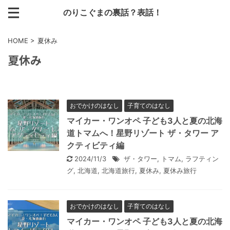
のりこぐまの裏話？表話！
HOME
>
夏休み
夏休み
おでかけのはなし
子育てのはなし
マイカー・ワンオペ 子ども3人と夏の北海
道トマムへ！星野リゾート ザ・タワー ア
クティビティ編
2024/11/3
ザ・タワー
,
トマム
,
ラフティン
グ
,
北海道
,
北海道旅行
,
夏休み
,
夏休み旅行
おでかけのはなし
子育てのはなし
マイカー・ワンオペ 子ども3人と夏の北海